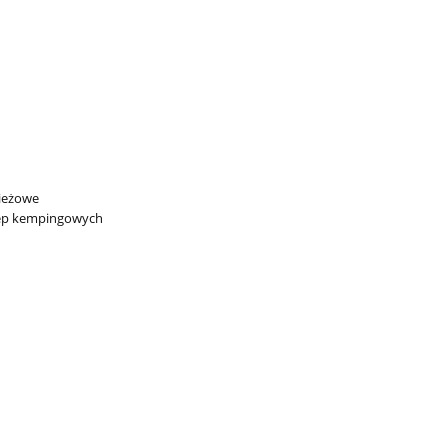
zieżowe
czep kempingowych