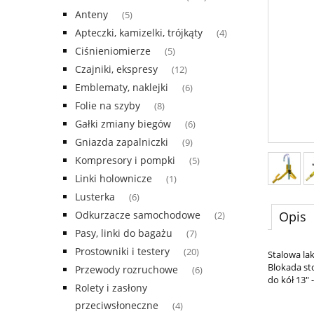
Anteny
(5)
Apteczki, kamizelki, trójkąty
(4)
Ciśnieniomierze
(5)
Czajniki, ekspresy
(12)
Emblematy, naklejki
(6)
Folie na szyby
(8)
Gałki zmiany biegów
(6)
Gniazda zapalniczki
(9)
Kompresory i pompki
(5)
Linki holownicze
(1)
Lusterka
(6)
Opis
Odkurzacze samochodowe
(2)
Pasy, linki do bagażu
(7)
Prostowniki i testery
(20)
Stalowa la
Blokada st
Przewody rozruchowe
(6)
do kół 13"
Rolety i zasłony
przeciwsłoneczne
(4)