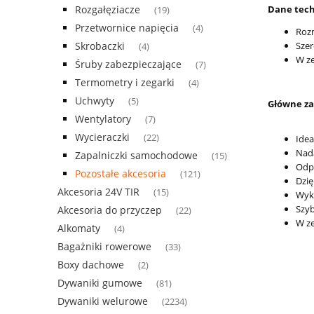
Dane tech
Rozgałęziacze
(19)
Przetwornice napięcia
(4)
Rozm
Sze
Skrobaczki
(4)
W ze
Śruby zabezpieczające
(7)
Termometry i zegarki
(4)
Uchwyty
(5)
Główne za
Wentylatory
(7)
Wycieraczki
(22)
Idea
Nada
Zapalniczki samochodowe
(15)
Odpo
Pozostałe akcesoria
(121)
Dzię
Akcesoria 24V TIR
(15)
Wyko
Szyb
Akcesoria do przyczep
(22)
W ze
Alkomaty
(4)
Bagażniki rowerowe
(33)
Boxy dachowe
(2)
Dywaniki gumowe
(81)
Dywaniki welurowe
(2234)