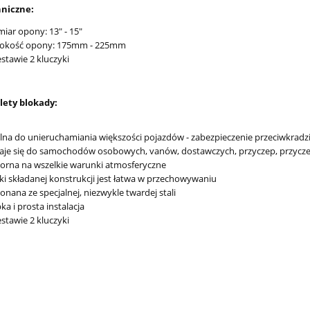
niczne:
iar opony: 13" - 15"
rokość opony: 175mm - 225mm
stawie 2 kluczyki
lety blokady:
lna
do unieruchamiania
większości pojazdów - zabezpieczenie przeciwkrad
je się do
samochodów osobowych, vanów, dostawczych
, przyczep, przy
rna na wszelkie warunki atmosferyczne
ki składanej konstrukcji jest łatwa w przechowywaniu
nana ze specjalnej, niezwykle twardej stali
ka i prosta instalacja
stawie 2 kluczyki