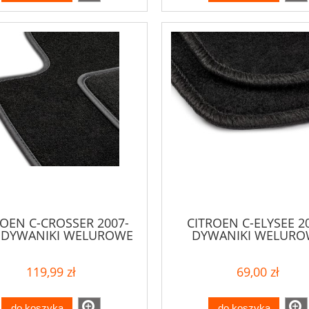
ROEN C-CROSSER 2007-
CITROEN C-ELYSEE 2
 DYWANIKI WELUROWE
DYWANIKI WELURO
119,99 zł
69,00 zł
do koszyka
do koszyka