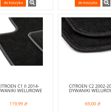
do koszyka
do koszyka
ITROEN C1 II 2014-
CITROEN C2 2002-2
YWANIKI WELUROWE
DYWANIKI WELURO
119,99 zł
69,00 zł