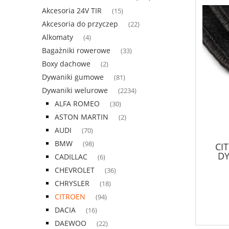
Akcesoria 24V TIR
(15)
Akcesoria do przyczep
(22)
Alkomaty
(4)
Bagażniki rowerowe
(33)
Boxy dachowe
(2)
Dywaniki gumowe
(81)
Dywaniki welurowe
(2234)
ALFA ROMEO
(30)
ASTON MARTIN
(2)
AUDI
(70)
BMW
(98)
CI
D
CADILLAC
(6)
CHEVROLET
(36)
CHRYSLER
(18)
CITROEN
(94)
DACIA
(16)
DAEWOO
(22)