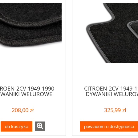
TROEN 2CV 1949-1990
CITROEN 2CV 1949-1
YWANIKI WELUROWE
DYWANIKI WELURO
208,00 zł
325,99 zł
do koszyka
powiadom o dostępności