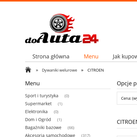
Strona główna
Menu
Jak kupo
»
»
Dywaniki welurowe
CITROEN
Menu
Opcje p
Sport i turystyka
(0)
Cena: (w
Supermarket
(1)
Elektronika
(0)
Dom i Ogród
(1)
CITROE
Bagażniki bazowe
(66)
Akcesoria samochodowe
(317)