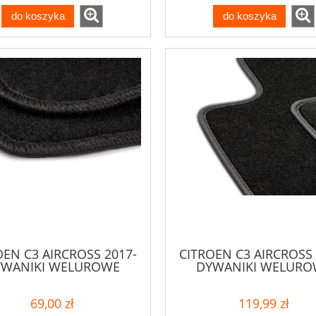
do koszyka
do koszyka
OEN C3 AIRCROSS 2017-
CITROEN C3 AIRCROSS 
YWANIKI WELUROWE
DYWANIKI WELURO
69,00 zł
119,99 zł