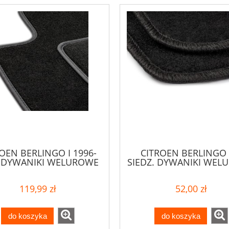
OEN BERLINGO I 1996-
CITROEN BERLINGO I
 DYWANIKI WELUROWE
SIEDZ. DYWANIKI WEL
119,99 zł
52,00 zł
do koszyka
do koszyka