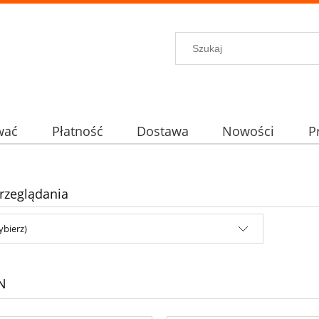
wać
Płatność
Dostawa
Nowości
P
rzeglądania
ybierz)
N