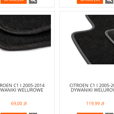
TROEN C1 I 2005-2014
CITROEN C1 I 2005-2
YWANIKI WELUROWE
DYWANIKI WELURO
69,00 zł
119,99 zł