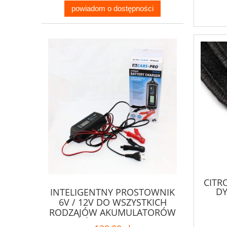
powiadom o dostępności
CITR
D
INTELIGENTNY PROSTOWNIK
6V / 12V DO WSZYSTKICH
RODZAJÓW AKUMULATORÓW
Z WYŚWIETLACZEM LCD