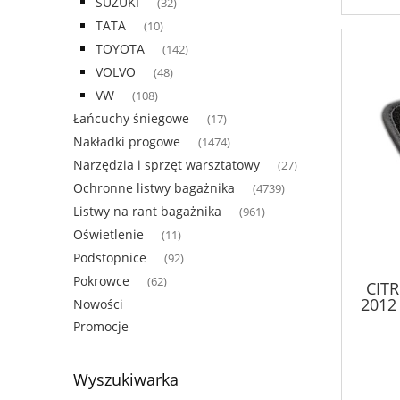
SUZUKI
(32)
TATA
(10)
TOYOTA
(142)
VOLVO
(48)
VW
(108)
Łańcuchy śniegowe
(17)
Nakładki progowe
(1474)
Narzędzia i sprzęt warsztatowy
(27)
Ochronne listwy bagażnika
(4739)
Listwy na rant bagażnika
(961)
Oświetlenie
(11)
Podstopnice
(92)
Pokrowce
(62)
CIT
2012
Nowości
Promocje
Wyszukiwarka