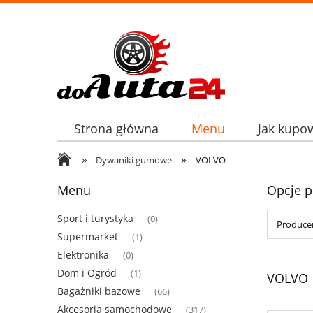
Strona główna
Menu
Jak kupo
»
»
Dywaniki gumowe
VOLVO
Menu
Opcje p
Sport i turystyka
(0)
Producen
Supermarket
(1)
Elektronika
(0)
Dom i Ogród
(1)
VOLVO
Bagażniki bazowe
(66)
Akcesoria samochodowe
(317)