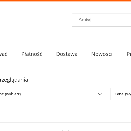
wać
Płatność
Dostawa
Nowości
P
rzeglądania
t: (wybierz)
Cena: (wy