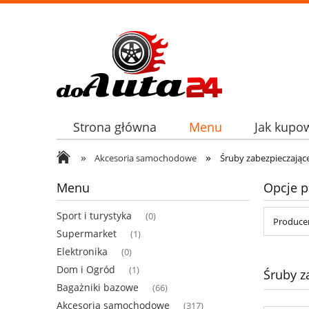
Strona główna
Menu
Jak kupo
»
»
Akcesoria samochodowe
Śruby zabezpieczając
Menu
Opcje p
Sport i turystyka
(0)
Producen
Supermarket
(1)
Elektronika
(0)
Dom i Ogród
(1)
Śruby z
Bagażniki bazowe
(66)
Akcesoria samochodowe
(317)