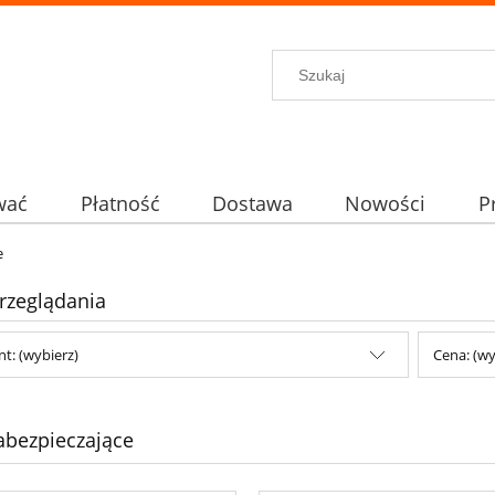
wać
Płatność
Dostawa
Nowości
P
e
rzeglądania
t: (wybierz)
Cena: (wy
abezpieczające