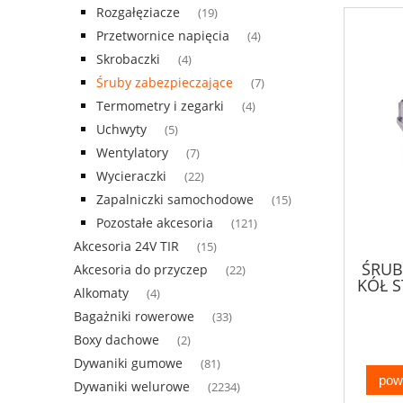
Rozgałęziacze
(19)
Przetwornice napięcia
(4)
Skrobaczki
(4)
Śruby zabezpieczające
(7)
Termometry i zegarki
(4)
Uchwyty
(5)
Wentylatory
(7)
Wycieraczki
(22)
Zapalniczki samochodowe
(15)
Pozostałe akcesoria
(121)
Akcesoria 24V TIR
(15)
ŚRUB
Akcesoria do przyczep
(22)
KÓŁ 
Alkomaty
(4)
Bagażniki rowerowe
(33)
Boxy dachowe
(2)
Dywaniki gumowe
(81)
pow
Dywaniki welurowe
(2234)