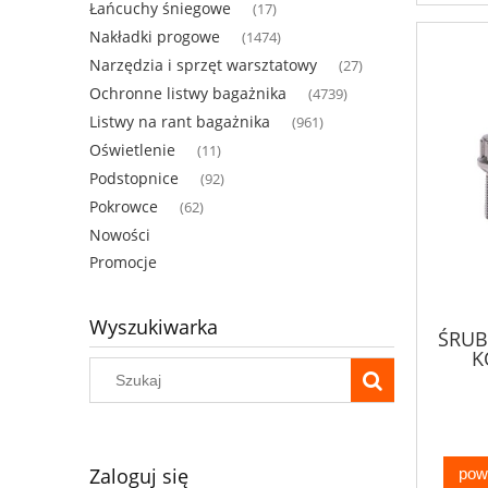
Łańcuchy śniegowe
(17)
Nakładki progowe
(1474)
Narzędzia i sprzęt warsztatowy
(27)
Ochronne listwy bagażnika
(4739)
Listwy na rant bagażnika
(961)
Oświetlenie
(11)
Podstopnice
(92)
Pokrowce
(62)
Nowości
Promocje
Wyszukiwarka
ŚRUB
K
Zaloguj się
pow