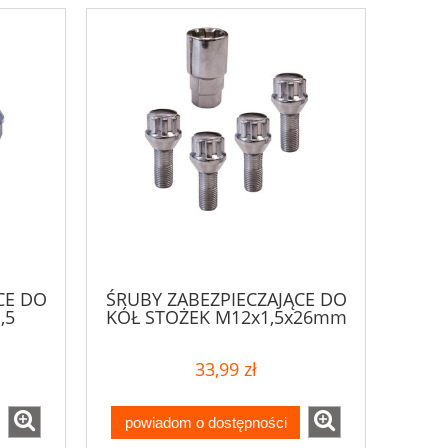
CE DO
ŚRUBY ZABEZPIECZAJĄCE DO
,5
KÓŁ STOŻEK M12x1,5x26mm
33,99 zł
powiadom o dostępności