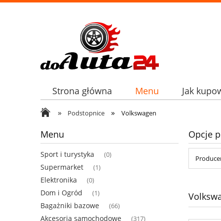
Strona główna
Menu
Jak kupo
»
»
Podstopnice
Volkswagen
Menu
Opcje p
Sport i turystyka
(0)
Producen
Supermarket
(1)
Elektronika
(0)
Dom i Ogród
(1)
Volksw
Bagażniki bazowe
(66)
Akcesoria samochodowe
(317)