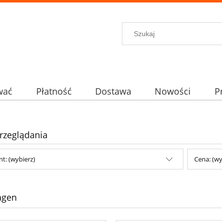
wać
Płatność
Dostawa
Nowości
P
rzeglądania
t: (wybierz)
Cena: (wy
agen