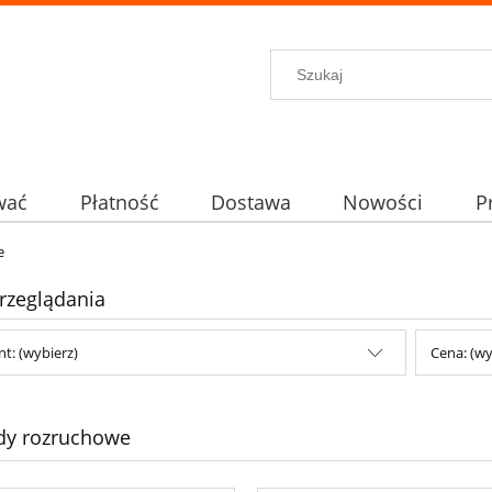
wać
Płatność
Dostawa
Nowości
P
e
rzeglądania
t: (wybierz)
Cena: (wy
dy rozruchowe