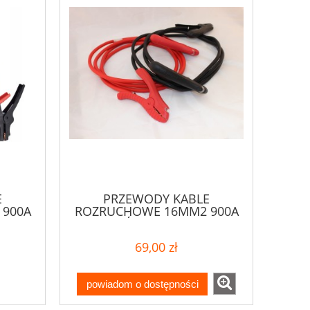
E
PRZEWODY KABLE
900A
ROZRUCHOWE 16MM2 900A
3M Z OŚWIETLENIEM LED
69,00 zł
powiadom o dostępności