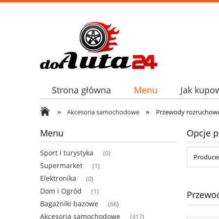
Strona główna
Menu
Jak kupo
»
»
Akcesoria samochodowe
Przewody rozruchow
Menu
Opcje p
Sport i turystyka
(0)
Producen
Supermarket
(1)
Elektronika
(0)
Dom i Ogród
(1)
Przewo
Bagażniki bazowe
(66)
Akcesoria samochodowe
(317)