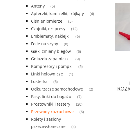
Anteny
(5)
Apteczki, kamizelki, trójkąty
(4)
Ciśnieniomierze
(5)
Czajniki, ekspresy
(12)
Emblematy, naklejki
(6)
Folie na szyby
(8)
Gałki zmiany biegów
(6)
Gniazda zapalniczki
(9)
Kompresory i pompki
(5)
Linki holownicze
(1)
Lusterka
(6)
ROZ
Odkurzacze samochodowe
(2)
Pasy, linki do bagażu
(7)
Prostowniki i testery
(20)
Przewody rozruchowe
(6)
Rolety i zasłony
przeciwsłoneczne
(4)