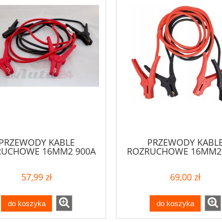
PRZEWODY KABLE
PRZEWODY KABL
RUCHOWE 16MM2 900A
ROZRUCHOWE 16MM2 
3M
3M LED
57,99 zł
69,00 zł
do koszyka
do koszyka