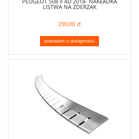
PEUGEOT 508 II 4D 2018- NAKŁADKA
LISTWA NA ZDERZAK
290,00 zł
powiadom o dostępności