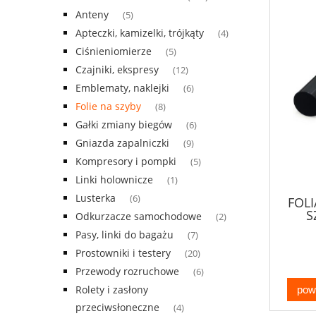
Anteny
(5)
Apteczki, kamizelki, trójkąty
(4)
Ciśnieniomierze
(5)
Czajniki, ekspresy
(12)
Emblematy, naklejki
(6)
Folie na szyby
(8)
Gałki zmiany biegów
(6)
Gniazda zapalniczki
(9)
Kompresory i pompki
(5)
Linki holownicze
(1)
Lusterka
(6)
FOLI
S
Odkurzacze samochodowe
(2)
Pasy, linki do bagażu
(7)
Prostowniki i testery
(20)
Przewody rozruchowe
(6)
Rolety i zasłony
pow
przeciwsłoneczne
(4)