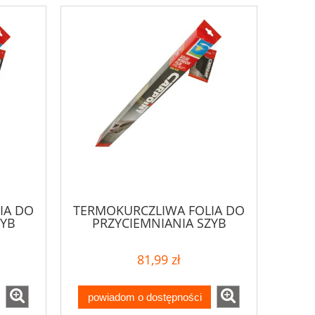
IA DO
TERMOKURCZLIWA FOLIA DO
ZYB
PRZYCIEMNIANIA SZYB
00x50
PROFESJONALNA 35% 300x75
CM
81,99 zł
powiadom o dostępności