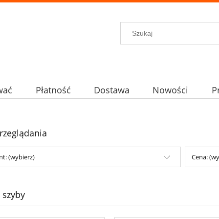
wać
Płatność
Dostawa
Nowości
P
rzeglądania
t: (wybierz)
Cena: (wy
a szyby