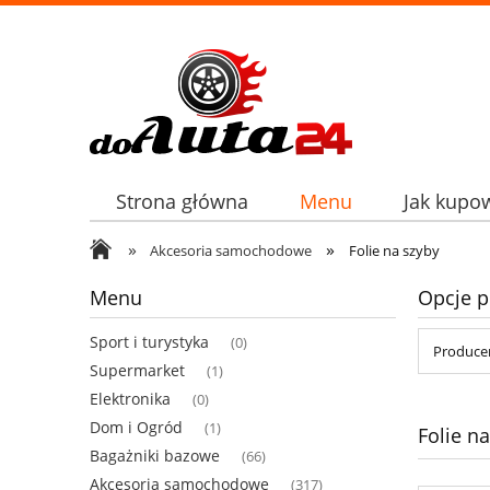
Strona główna
Menu
Jak kupo
»
»
Akcesoria samochodowe
Folie na szyby
Menu
Opcje p
Sport i turystyka
(0)
Producen
Supermarket
(1)
Elektronika
(0)
Dom i Ogród
(1)
Folie n
Bagażniki bazowe
(66)
Akcesoria samochodowe
(317)