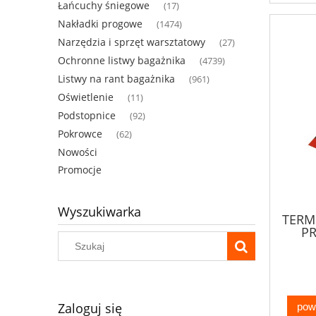
Łańcuchy śniegowe
(17)
Nakładki progowe
(1474)
Narzędzia i sprzęt warsztatowy
(27)
Ochronne listwy bagażnika
(4739)
Listwy na rant bagażnika
(961)
Oświetlenie
(11)
Podstopnice
(92)
Pokrowce
(62)
Nowości
Promocje
Wyszukiwarka
TERM
PR
PROF
Zaloguj się
pow