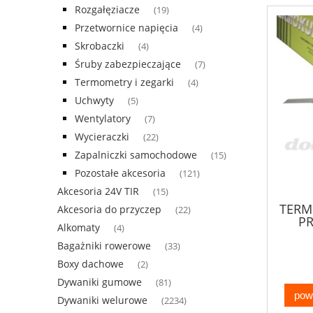
Rozgałęziacze
(19)
Przetwornice napięcia
(4)
Skrobaczki
(4)
Śruby zabezpieczające
(7)
Termometry i zegarki
(4)
Uchwyty
(5)
Wentylatory
(7)
Wycieraczki
(22)
Zapalniczki samochodowe
(15)
Pozostałe akcesoria
(121)
Akcesoria 24V TIR
(15)
TERM
Akcesoria do przyczep
(22)
PR
Alkomaty
(4)
Bagażniki rowerowe
(33)
Boxy dachowe
(2)
Dywaniki gumowe
(81)
pow
Dywaniki welurowe
(2234)