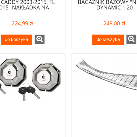
CADDY 2003-2015, FL
BAGAŻNIK BAZOWY "
015- NAKŁADKA NA
DYNAMIC 1,20
ZDERZAK
224,99 zł
248,00 zł
do koszyka
do koszyka