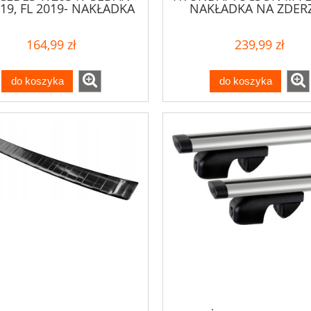
-19, FL 2019- NAKŁADKA
NAKŁADKA NA ZDER
NA ZDERZAK
164,99 zł
239,99 zł
do koszyka
do koszyka