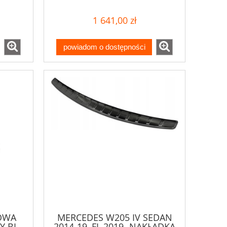
1 641,00 zł
powiadom o dostępności
OWA
MERCEDES W205 IV SEDAN
Y BL
2014-19, FL 2019- NAKŁADKA