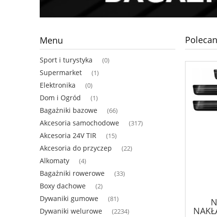
Polecan
Menu
Sport i turystyka
(0)
Supermarket
(1)
Elektronika
(0)
Dom i Ogród
(1)
Bagażniki bazowe
(66)
Akcesoria samochodowe
(317)
Akcesoria 24V TIR
(15)
Akcesoria do przyczep
(22)
Alkomaty
(4)
Bagażniki rowerowe
(33)
Boxy dachowe
(2)
Dywaniki gumowe
(81)
N
NAKŁ
Dywaniki welurowe
(2234)