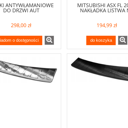
KI ANTYWŁAMANIOWE
MITSUBISHI ASX FL 2
DO DRZWI AUT
NAKŁADKA LISTWA 
STAWCZYCH BUS - 2
ZDERZAK
SZTUKI
298,00 zł
194,99 zł
iadom o dostępności
do koszyka