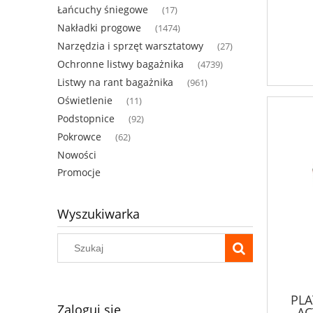
Łańcuchy śniegowe
(17)
Nakładki progowe
(1474)
Narzędzia i sprzęt warsztatowy
(27)
Ochronne listwy bagażnika
(4739)
Listwy na rant bagażnika
(961)
Oświetlenie
(11)
Podstopnice
(92)
Pokrowce
(62)
Nowości
Promocje
Wyszukiwarka
PL
Zaloguj się
AC